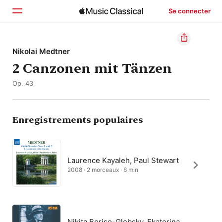
Se connecter
Accueil
Nikolai Medtner
2 Canzonen mit Tänzen
Parcourir
Op. 43
Rechercher
Enregistrements populaires
Laurence Kayaleh, Paul Stewart
2008 · 2 morceaux · 6 min
Nikita Boriso-Glebsky, Ekaterina