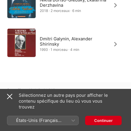
Derzhavina
2018 · 2 morceaux · 6 min
Dmitri Galynin, Alexander
Shirinsky
1993 · 1 morceau · 4 min
France (Français)
English (UK)
Sélectionnez un autre pays pour afficher le
contenu spécifique du lieu où vous vous
Copyright © 2026
Apple Inc.
Tous droits réservés.
trouvez
Conditions générales des services Internet
Apple Music et confidentialité
Avertissement concernant les cookies
Assistance
Remarques
États-Unis (Français
Continuer
France)