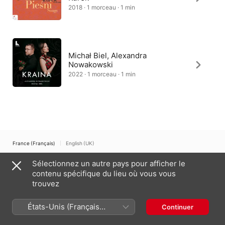
2018 · 1 morceau · 1 min
Michał Biel, Alexandra
Nowakowski
2022 · 1 morceau · 1 min
France (Français)
English (UK)
Copyright © 2026
Apple Inc.
Tous droits réservés.
Sélectionnez un autre pays pour afficher le
contenu spécifique du lieu où vous vous
Conditions générales des services Internet
Apple Music et confidentialité
Avertissement concernant les cookies
Assistance
Remarques
trouvez
États-Unis (Français
Continuer
France)