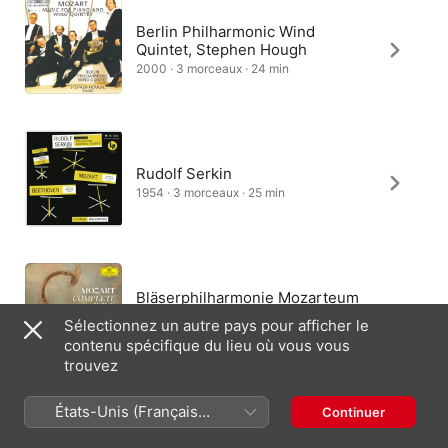
Berlin Philharmonic Wind
Quintet, Stephen Hough
2000 · 3 morceaux · 24 min
Rudolf Serkin
1954 · 3 morceaux · 25 min
Bläserphilharmonie Mozarteum
Salzburg, Hansjörg Angerer
Sélectionnez un autre pays pour afficher le
2022 · 3 morceaux · 27 min
contenu spécifique du lieu où vous vous
trouvez
États-Unis (Français
Continuer
Members of the English
France)