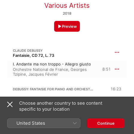
Various Artists
2018
Preview
CLAUDE DEBUSSY
Fantaisie, CD 72, L. 73
I. Andante ma non troppo - Allegro giusto
8:51
Orchestre National de France
,
Georges
Tzipine
,
Jacques Février
DEBUSSY: FANTAISIE FOR PIANO AND ORCHESTRA, L. 72A
16:23
II. Lent (très expressif)
Choose another country to see content
9:11
Georges Tzipine
,
Orchestre National de
specific to your location
France
,
Jacques Février
III. Allegro molto
7:12
Georges Tzipine
,
Orchestre National de
United States
Continue
France
,
Jacques Février