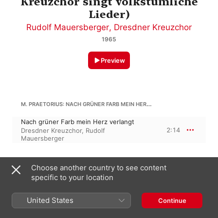
Kreuzchor singt volkstümliche
Lieder)
Rudolf Mauersberger
,
Dresdner Kreuzchor
1965
Preview
M. PRAETORIUS: NACH GRÜNER FARB MEIN HERZ VERLANGT
Nach grüner Farb mein Herz verlangt
2:14
Dresdner Kreuzchor
,
Rudolf
Mauersberger
MAUERSBERGER: SCHÖNER FRÜHLING, KOMM DOCH WIEDER (ARR. BY R. MAUERSBERGER)
Choose another country to see content
specific to your location
Schöner Frühling, komm doch wieder
(Arr. by R. Mauersberger)
2:11
Dresdner Kreuzchor
,
Rudolf
United States
Continue
Mauersberger