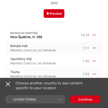
2022
Preview
BOHUSLAV MARTINŮ
10:33
New Špaliček, H. 288
Bohatá milá
1:21
Markéta Cukrová
,
Ivo Kahánek
Opuštěný milý
1:20
Markéta Cukrová
,
Ivo Kahánek
Touha
1:03
Markéta Cukrová
,
Ivo Kahánek
Choose another country to see content
Zvědavá dievča
1:01
specific to your location
Ivo Kahánek
,
Markéta Cukrová
Veselé dievča
United States
Continue
0:28
Markéta Cukrová
,
Ivo Kahánek