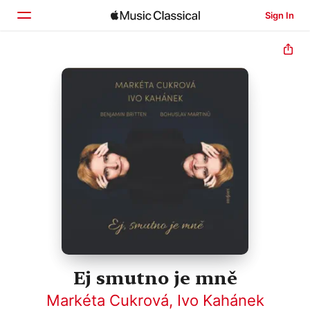
Sign In
Home
Browse
Search
Ej smutno je mně
Markéta Cukrová
,
Ivo Kahánek