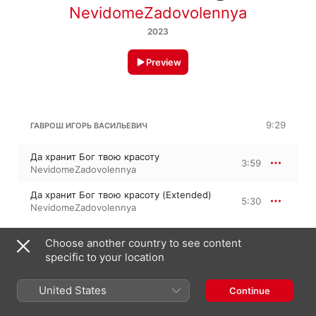
NevidomeZadovolennya
2023
Preview
9:29
ГАВРОШ ИГОРЬ ВАСИЛЬЕВИЧ
Да хранит Бог твою красоту
3:59
NevidomeZadovolennya
Да хранит Бог твою красоту (Extended)
5:30
NevidomeZadovolennya
Choose another country to see content
specific to your location
30 August 2023

2 Tracks, 9 minutes

℗ 2023 Gavrosh Records
United States
Continue