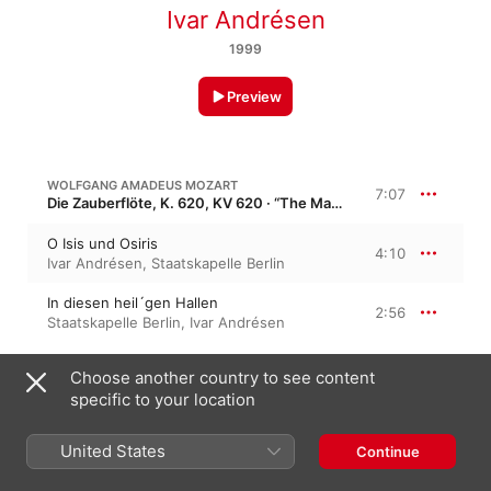
Ivar Andrésen
1999
Preview
WOLFGANG AMADEUS MOZART
7:07
Die Zauberflöte, K. 620, KV 620 · “The Magic Flute”
O Isis und Osiris
4:10
Ivar Andrésen
,
Staatskapelle Berlin
In diesen heil´gen Hallen
2:56
Staatskapelle Berlin
,
Ivar Andrésen
Choose another country to see content
HALÉVY: DIE JÜDIN
specific to your location
Wenn ew´ger Hass
4:36
United States
Continue
Ivar Andrésen