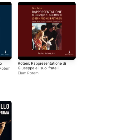
o
Rotem: Rappresentatione di
Giuseppe e i suoi fratelli
Rotem
(Joseph and his Brethren)
Elam Rotem