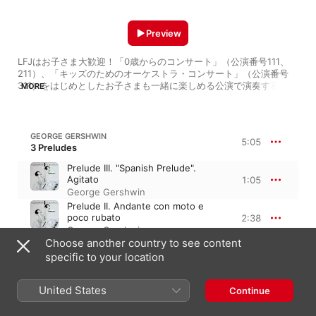
Preview
LFJはお子さま大歓迎！「0歳からのコンサート」（公演番号111、
211）、「キッズのためのオーケストラ・コンサート」（公演番号
311）をはじめとしたお子さまも一緒に楽しめる公演で演奏する数々
MORE
の楽曲をプレイリストにしました。公演番号124 〈ルネ・マルタン
のル・ク・ド・クール〉、公演番号125 〈アメリカの音楽、かく始
まれり〉、公演番号213 〈シエナ・ウインド・オーケストラ〉公演
も3歳以上のお子さまがご入場いただけます♪
GEORGE GERSHWIN
5:05
3 Preludes
Prelude III. "Spanish Prelude".
Agitato
1:05
George Gershwin
Prelude II. Andante con moto e
poco rubato
2:38
George Gershwin
Choose another country to see content
Prelude I. Allegro ben ritmato e
deciso
specific to your location
1:21
George Gershwin
United States
Continue
LEONARD BERNSTEIN
West Side Story, Symphonic Dances