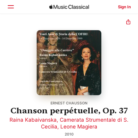
Sign In
Home
Browse
Search
ERNEST CHAUSSON
Chanson perpétuelle, Op. 37
Raina Kabaivanska
,
Camerata Strumentale di S.
Cecilia
,
Leone Magiera
2010