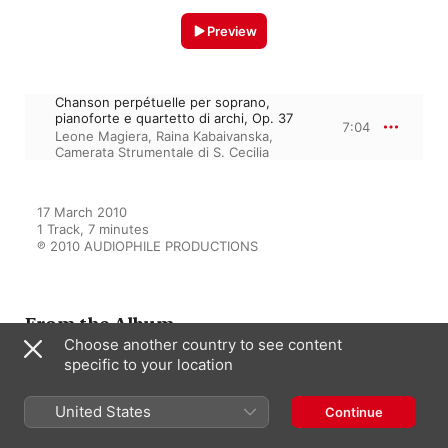
Preview
Chanson perpétuelle per soprano,
pianoforte e quartetto di archi, Op. 37
7:04
Leone Magiera
,
Raina Kabaivanska
,
Camerata Strumentale di S. Cecilia
17 March 2010

1 Track, 7 minutes

℗ 2010 AUDIOPHILE PRODUCTIONS
From the Album
Choose another country to see content
specific to your location
Raina Kabaivanska - Omaggio
alla carriera (Venti anni di storia
United States
Continue
della cofiri)
Raina Kabaivanska
,
Camerata