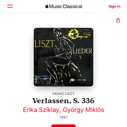
Sign In
Home
Browse
Search
FRANZ LISZT
Verlassen, S. 336
Erika Sziklay
,
György Miklós
1967