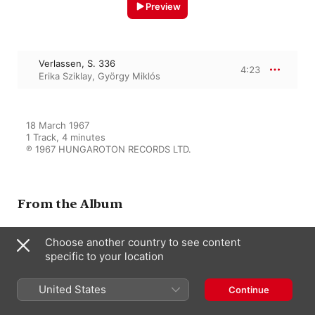
Preview
Verlassen, S. 336
4:23
Erika Sziklay
,
György Miklós
18 March 1967

1 Track, 4 minutes

℗ 1967 HUNGAROTON RECORDS LTD.
From the Album
Choose another country to see content
Lieder 3.
specific to your location
Erika Sziklay
,
Margit László
,
Tibor
Wehner
,
Alfonz Bartha
,
György
United States
Continue
Miklós
,
Márta Szirmay