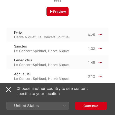
1993
Preview
Kyrie
6:25
Hervé Niquet
,
Le Concert Spirituel
Sanctus
1:32
Le Concert Spirituel
,
Hervé Niquet
Benedictus
1:48
Le Concert Spirituel
,
Hervé Niquet
Agnus Dei
3:12
Le Concert Spirituel
,
Hervé Niquet
Choose another country to see content
specific to your location
1 June 1993

4 Tracks, 12 minutes

℗ 1993 Naxos
United States
Continue