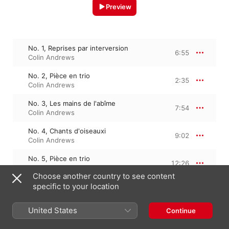
Preview
No. 1, Reprises par interversion
6:55
Colin Andrews
No. 2, Pièce en trio
2:35
Colin Andrews
No. 3, Les mains de l'abîme
7:54
Colin Andrews
No. 4, Chants d'oiseauxi
9:02
Colin Andrews
No. 5, Pièce en trio
12:26
Colin Andrews
Choose another country to see content
specific to your location
No. 6, Les yeux dans les roues
1:54
Colin Andrews
United States
Continue
No. 7, Soixante-quatre durées
12:17
Colin Andrews