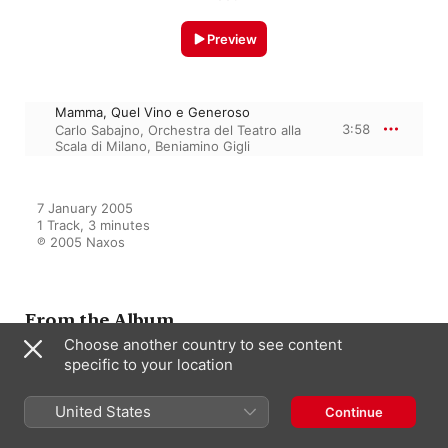
Preview
Mamma, Quel Vino e Generoso
3:58
Carlo Sabajno
,
Orchestra del Teatro alla
Scala di Milano
,
Beniamino Gigli
7 January 2005

1 Track, 3 minutes

℗ 2005 Naxos
From the Album
Choose another country to see content
specific to your location
The Gigli Edition, Vol. 8:
Beniamino Gigli (1933-1935)
United States
Continue
John Barbirolli Orchestra
,
Iva Pacetti
,
Orchestra del Teatro alla Scala di