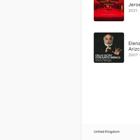
Jero
2021 · 
Elena
Ariz
2007 · 
United Kingdom