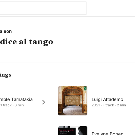
taleon
 dice al tango
ings
mble Tamatakia
Luigi Attademo
1 track · 3 min
2021 · 1 track · 2 min
Evelyne Bohen,