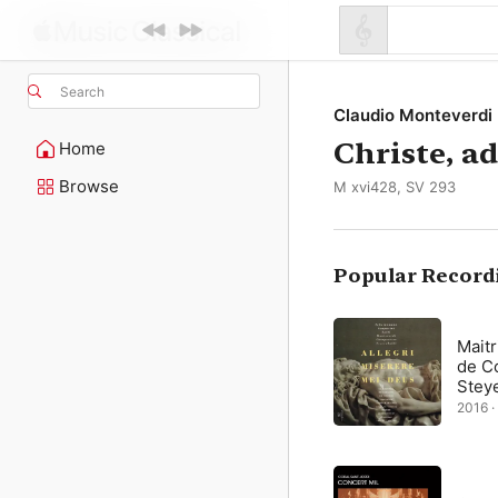
Search
Claudio Monteverdi
Christe, a
Home
Browse
M xvi428, SV 293
Popular Record
Mait
de Co
Stey
2016 · 