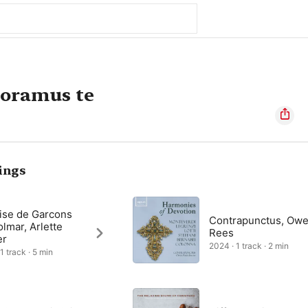
doramus te
ings
rise de Garcons
Contrapunctus, Ow
lmar, Arlette
Rees
er
2024 · 1 track · 2 min
1 track · 5 min