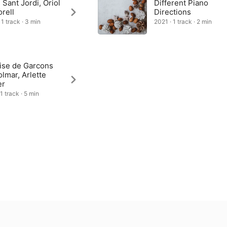
 Sant Jordi, Oriol
Different Piano
rell
Directions
 1 track · 3 min
2021 · 1 track · 2 min
rise de Garcons
lmar, Arlette
er
1 track · 5 min