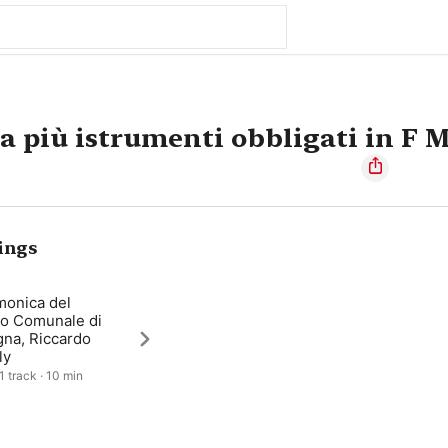
 a più istrumenti obbligati in F 
ings
monica del
ro Comunale di
gna, Riccardo
ly
1 track · 10 min