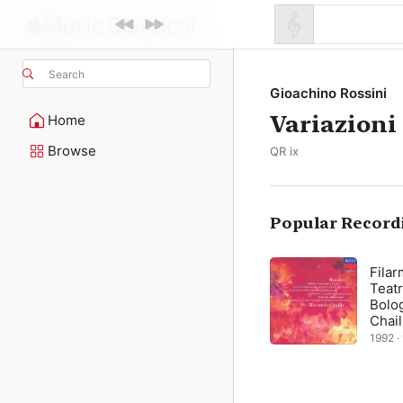
Search
Gioachino Rossini
Variazioni
Home
Browse
QR ix
Popular Record
Filar
Teat
Bolo
Chail
1992 · 