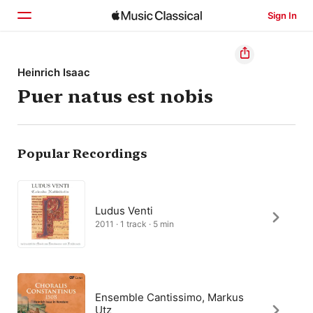
Sign In
Home
Heinrich Isaac
Puer natus est nobis
Browse
Search
Popular Recordings
Ludus Venti
2011 · 1 track · 5 min
Ensemble Cantissimo, Markus
Utz