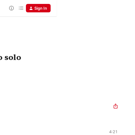
Sign In
o solo
4:21