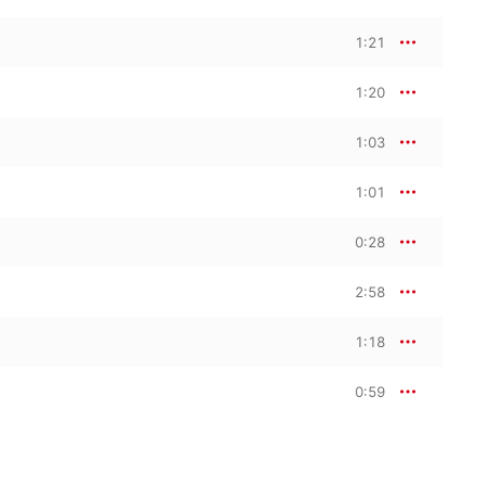
1:21
1:20
1:03
1:01
0:28
2:58
1:18
0:59