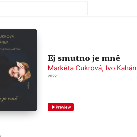
Ej smutno je mně
Markéta Cukrová
,
Ivo Kahá
2022
Preview
8