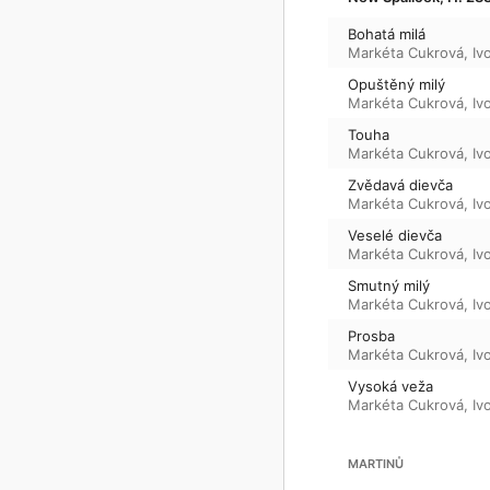
Bohatá milá
Markéta Cukrová
,
Iv
Opuštěný milý
Markéta Cukrová
,
Iv
Touha
Markéta Cukrová
,
Iv
Zvědavá dievča
Markéta Cukrová
,
Iv
Veselé dievča
Markéta Cukrová
,
Iv
Smutný milý
Markéta Cukrová
,
Iv
Prosba
Markéta Cukrová
,
Iv
Vysoká veža
Markéta Cukrová
,
Iv
MARTINŮ