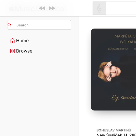
Search
Home
Browse
BOHUSLAV MARTINŮ
New Špaliček, H. 28