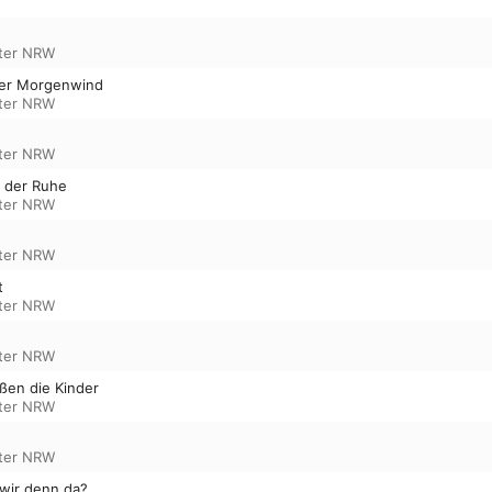
ster NRW
ler Morgenwind
ster NRW
ster NRW
t der Ruhe
ster NRW
ster NRW
t
ster NRW
ster NRW
ßen die Kinder
ster NRW
ster NRW
 wir denn da?