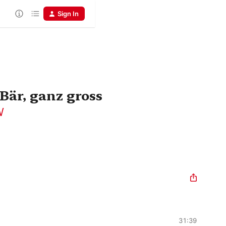
Sign In
Bär, ganz gross
W
31:39