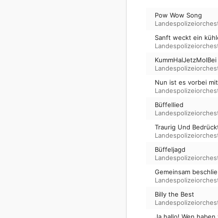
Pow Wow Song
Landespolizeiorche
Sanft weckt ein küh
Landespolizeiorche
KummHalJetzMolBei
Landespolizeiorche
Nun ist es vorbei mi
Landespolizeiorche
Büffellied
Landespolizeiorche
Traurig Und Bedrück
Landespolizeiorche
Büffeljagd
Landespolizeiorche
Gemeinsam beschlie
Landespolizeiorche
Billy the Best
Landespolizeiorche
Ja hallo! Wen haben