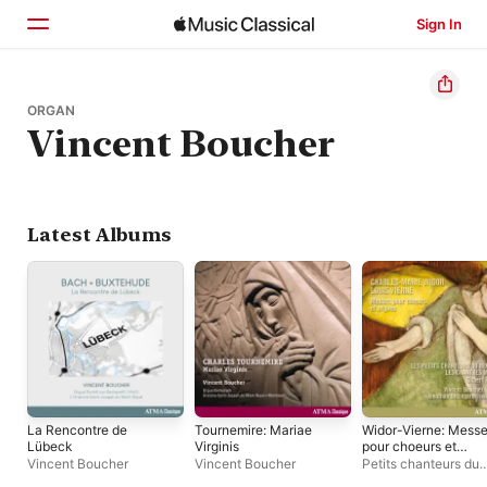
Sign In
Home
ORGAN
Vincent Boucher
Browse
Search
Latest Albums
La Rencontre de
Tournemire: Mariae
Widor-Vierne: Mess
Lübeck
Virginis
pour choeurs et
orgues
Vincent Boucher
Vincent Boucher
Petits chanteurs du
Mont-Royal
,
Vincen