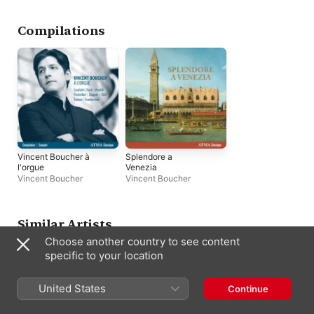
Boucher
,
Les Chantr
Musiciens
,
Gilbert
Patenaude
,
Jonatha
Compilations
Oldengarm
Vincent Boucher à
Splendore a
l'orgue
Venezia
Vincent Boucher
Vincent Boucher
Similar Artists
Choose another country to see content
specific to your location
United States
Continue