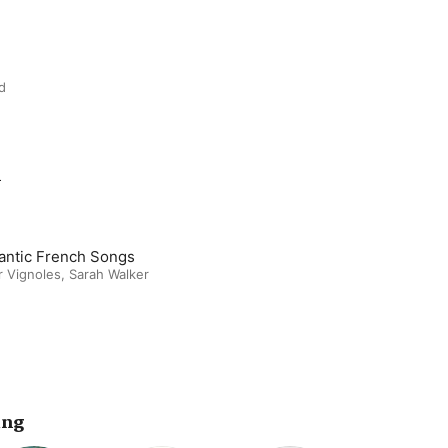
d
m
ntic French Songs
 Vignoles
,
Sarah Walker
ing