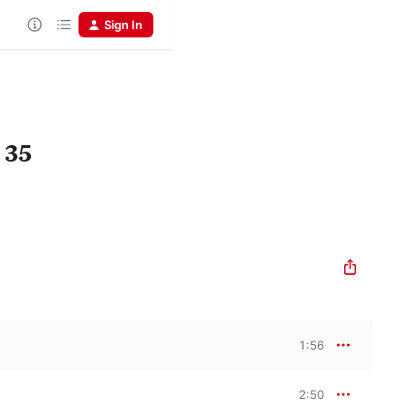
Sign In
 35
1:56
2:50