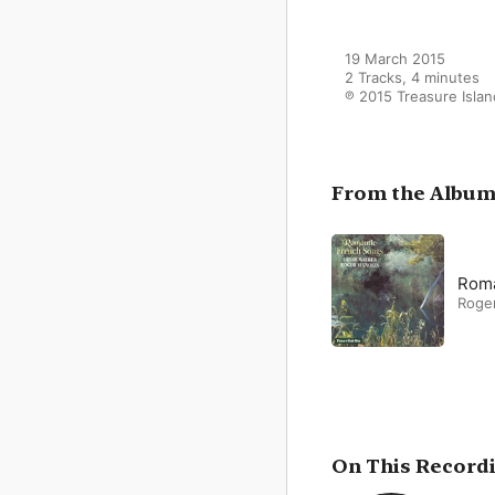
19 March 2015

2 Tracks, 4 minutes

℗ 2015 Treasure Islan
From the Albu
Roma
Roger
On This Record