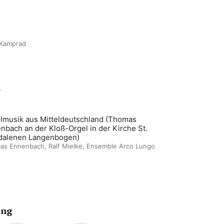
 Kamprad
m
lmusik aus Mitteldeutschland (Thomas
nbach an der Kloß-Orgel in der Kirche St.
alenen Langenbogen)
as Ennenbach
,
Ralf Mielke
,
Ensemble Arco Lungo
ing