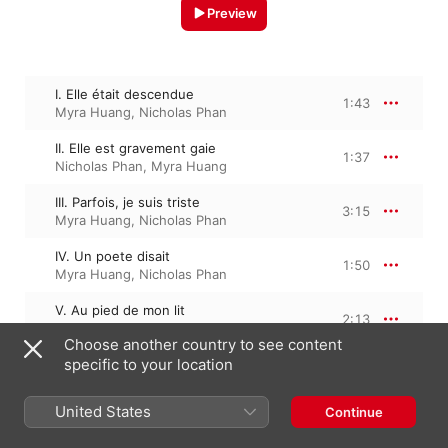
Preview
I. Elle était descendue
1:43
Myra Huang
,
Nicholas Phan
II. Elle est gravement gaie
1:37
Nicholas Phan
,
Myra Huang
III. Parfois, je suis triste
3:15
Myra Huang
,
Nicholas Phan
IV. Un poete disait
1:50
Myra Huang
,
Nicholas Phan
V. Au pied de mon lit
2:13
Nicholas Phan
,
Myra Huang
Choose another country to see content
specific to your location
VI. Si tout ceci n'est qu’un pauvre rêve
2:07
Nicholas Phan
,
Myra Huang
United States
Continue
VII. Nous nous aimerons tant
2:50
Myra Huang
,
Nicholas Phan