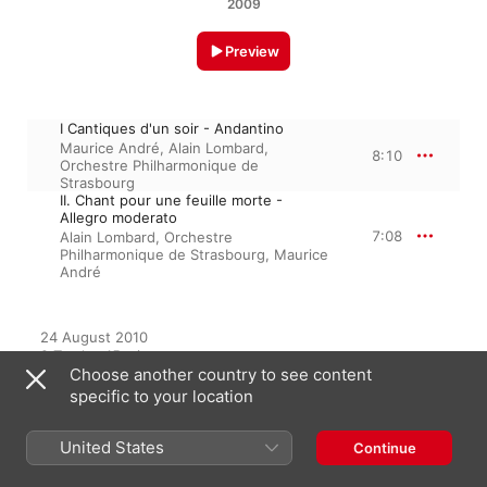
2009
Preview
I Cantiques d'un soir - Andantino
Maurice André
,
Alain Lombard
,
8:10
Orchestre Philharmonique de
Strasbourg
II. Chant pour une feuille morte -
Allegro moderato
7:08
Alain Lombard
,
Orchestre
Philharmonique de Strasbourg
,
Maurice
André
24 August 2010

2 Tracks, 15 minutes

Choose another country to see content
℗ 2009 Warner Classics & Jazz, Warner Music UK Ltd
specific to your location
United States
Continue
From the Album