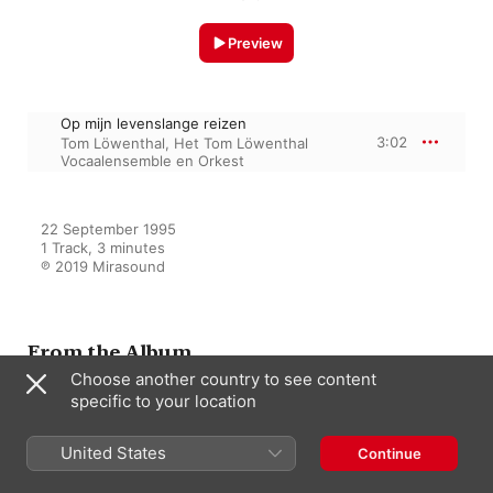
Preview
Op mijn levenslange reizen
3:02
Tom Löwenthal
,
Het Tom Löwenthal
Vocaalensemble en Orkest
22 September 1995

1 Track, 3 minutes

℗ 2019 Mirasound
From the Album
Choose another country to see content
specific to your location
Nooit meer zonder reisgenoot
United States
Het Tom Löwenthal Vocaalensemble
Continue
en Orkest