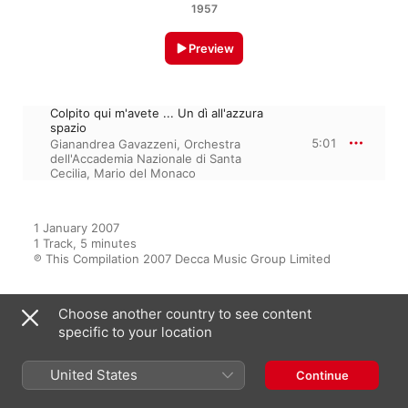
1957
Preview
Colpito qui m'avete ... Un dì all'azzura
spazio
5:01
Gianandrea Gavazzeni
,
Orchestra
dell'Accademia Nazionale di Santa
Cecilia
,
Mario del Monaco
1 January 2007

1 Track, 5 minutes

℗ This Compilation 2007 Decca Music Group Limited
Choose another country to see content
From the Album
specific to your location
United States
Continue
Ultimate Opera