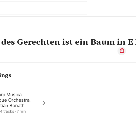
 des Gerechten ist ein Baum in E
ings
hra Musica
que Orchestra,
tian Bonath
 4 tracks · 7 min