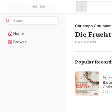
Search
Christoph Graupner
Die Frucht
Home
Browse
GWV 1126/33
Popular Record
Pulc
Baro
Chris
2021 ·