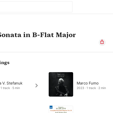
onata in B-Flat Major
ings
a V. Stefanuk
Marco Fumo
1 track · 5 min
2023 · 1 track · 2 min