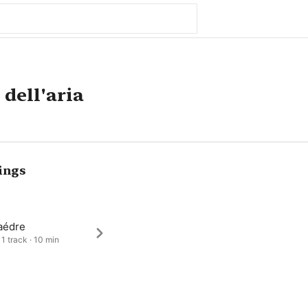
 dell'aria
ings
aédre
 1 track · 10 min