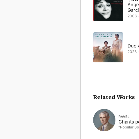
Ánge
Garc
2006 ·
Duo 
2023 ·
Related Works
RAVEL
Chants p
“Popular S