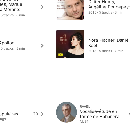
Didier Henry,
les, Manuel
Angéline Pondepey
ia Morante
2015 · 5 tracks · 8 min
 5 tracks · 8 min
Nora Fischer, Daniël
Apollon
Kool
 5 tracks · 8 min
2018 · 5 tracks · 7 min
RAVEL
Vocalise-étude en
opulaires
29
forme de Habanera
ongs”
M. 51