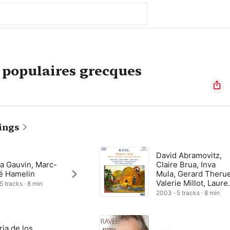
 populaires grecques
ings
David Abramovitz,
a Gauvin, Marc-
Claire Brua, Inva
é Hamelin
Mula, Gerard Therue
Valerie Millot, Laure
5 tracks · 8 min
Naouri
2003 · 5 tracks · 8 min
ria de los