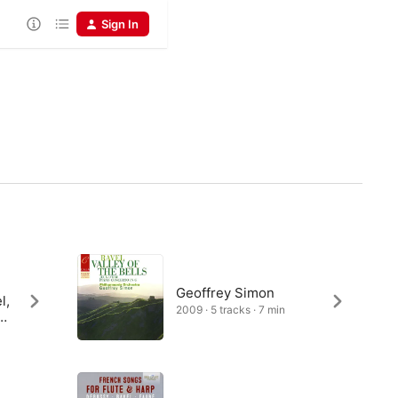
Sign In
Geoffrey Simon
l,
2009 · 5 tracks · 7 min
nt