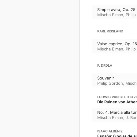
Simple aveu, Op. 25 (
Mischa Elman
,
Phili
KARL RISSLAND
Valse caprice, Op. 16
Mischa Elman
,
Phili
F. DRDLA
Souvenir
Philip Gordon
,
Misch
LUDWIG VAN BEETHOV
Die Ruinen von Athen,
No. 4, Marcia alla tur
Mischa Elman
,
J. Bo
ISAAC ALBÉNIZ
España: 6 hojas de al