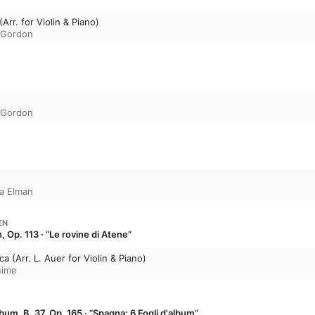
Arr. for Violin & Piano)
p Gordon
p Gordon
a Elman
EN
 Op. 113 · “Le rovine di Atene”
ca (Arr. L. Auer for Violin & Piano)
nime
bum, B. 37, Op. 165 · “Spagna: 6 Fogli d'album”