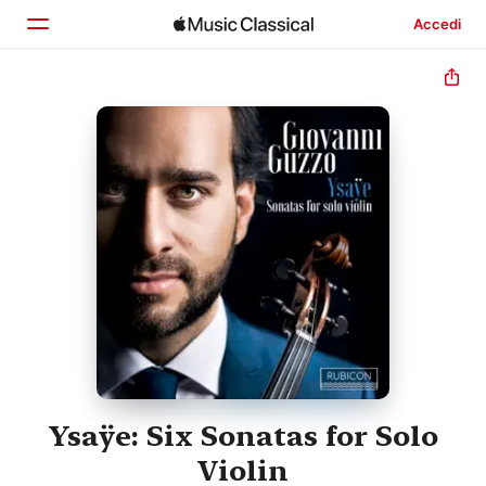
Accedi
Home
Scopri
Cerca
Ysaÿe: Six Sonatas for Solo
Violin