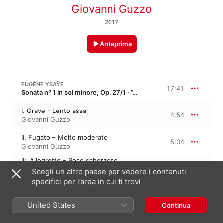
Giovanni Guzzo
2017
Anteprima
EUGÈNE YSAŸE
17:41
Sonata nº 1 in sol minore, Op. 27/1 · “Joseph Szigeti”
I. Grave - Lento assai
4:54
Giovanni Guzzo
II. Fugato – Molto moderato
5:04
Giovanni Guzzo
III. Allegretto – Poco scherzoso
aimabile
4:46
Scegli un altro paese per vedere i contenuti
Giovanni Guzzo
specifici per l’area in cui ti trovi
IV. Finale con brio – Allegro fermo
2:55
Giovanni Guzzo
United States
Continua