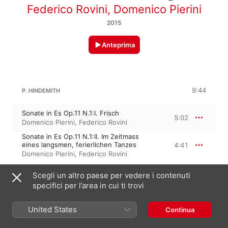
Federico Rovini
,
Domenico Pierini
2015
Anteprima
9:44
P. HINDEMITH
Sonate in Es Op.11 N.1:I. Frisch
5:02
Domenico Pierini
,
Federico Rovini
Sonate in Es Op.11 N.1:II. Im Zeitmass
eines langsmen, ferierlichen Tanzes
4:41
Domenico Pierini
,
Federico Rovini
Scegli un altro paese per vedere i contenuti
PAUL HINDEMITH
Sonata per arpa
specifici per l’area in cui ti trovi
Sonate in C (1939):I. Lebhaft
2:15
United States
Continua
Domenico Pierini
,
Federico Rovini