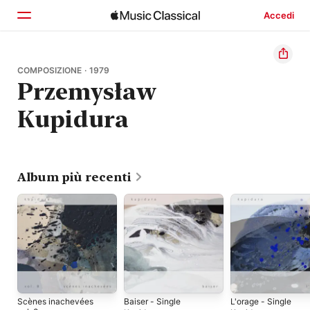
Accedi
Home
COMPOSIZIONE · 1979
Przemysław
Scopri
Kupidura
Cerca
Album più recenti
Scènes inachevées
Baiser - Single
L'orage - Single