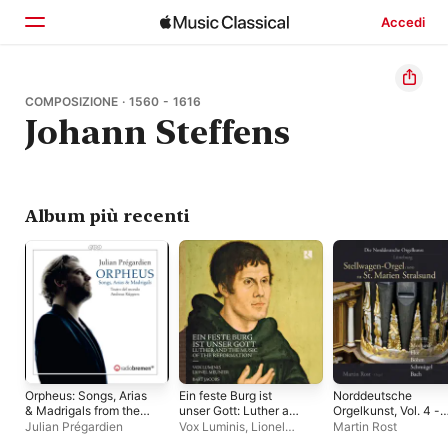
Accedi
Home
COMPOSIZIONE · 1560 - 1616
Johann Steffens
Scopri
Cerca
Album più recenti
Orpheus: Songs, Arias
Ein feste Burg ist
Norddeutsche
& Madrigals from the
unser Gott: Luther and
Orgelkunst, Vol. 4 -
17th Century
the Music of the
Lüneburg
Julian Prégardien
Vox Luminis
,
Lionel
Martin Rost
Reformation
Meunier
,
Bart Jacobs