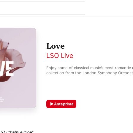
Love
LSO Live
Enjoy some of classical music’s most romantic 
collection from the London Symphony Orchest
Anteprima
57 · “Dafni e Cloe”