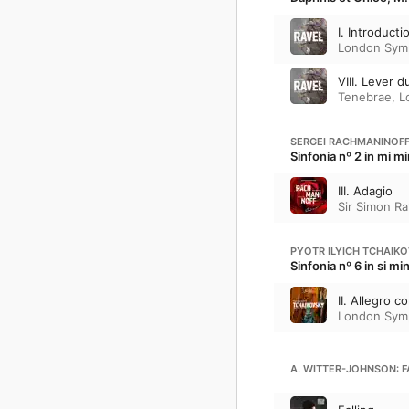
I. Introduct
London Sym
VIII. Lever 
Tenebrae
,
L
SERGEI RACHMANINOF
Sinfonia nº 2 in mi m
III. Adagio
Sir Simon Ra
PYOTR ILYICH TCHAIK
Sinfonia nº 6 in si mi
II. Allegro c
London Sym
A. WITTER-JOHNSON: F