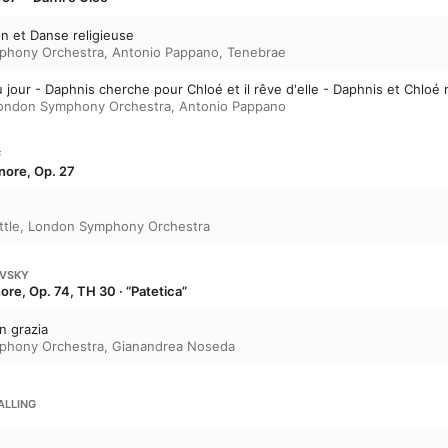
ion et Danse religieuse
phony Orchestra
,
Antonio Pappano
,
Tenebrae
du jour - Daphnis cherche pour Chloé et il rêve d'elle - Daphnis et Chloé
ondon Symphony Orchestra
,
Antonio Pappano
F
inore, Op. 27
ttle
,
London Symphony Orchestra
OVSKY
nore, Op. 74, TH 30 · “Patetica”
on grazia
phony Orchestra
,
Gianandrea Noseda
ALLING