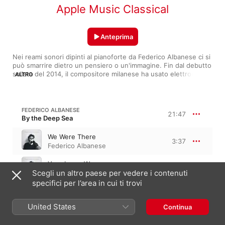
Apple Music Classical
Anteprima
Nei reami sonori dipinti al pianoforte da Federico Albanese ci si 
può smarrire dietro un pensiero o un'immagine. Fin dal debutto 
solista del 2014, il compositore milanese ha usato elettronica, 
ALTRO
pop e classica contemporanea per cercare l'astrazione e 
l'impressione del reale. I suoi arpeggi intrecciati alla maniera 
minimalista sono sostenuti talvolta da drum machine e synth, 
talvolta accompagnati da una voce o da un'orchestra. Pur 
FEDERICO ALBANESE
21:47
immerse in una tonalità minore o nell'ossessione di un loop, le 
By the Deep Sea
sue pagine sono un dolce sognare fra progressioni trasognate 
e tocchi delicatissimi.
We Were There
3:37
Federico Albanese
Your Lunar Way
3:06
Scegli un altro paese per vedere i contenuti
Federico Albanese
specifici per l’area in cui ti trovi
Slow Within
2:41
Federico Albanese
United States
Continua
Mauer Blues
4:01