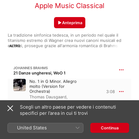
Apple Music Classical
Anteprima
La tradizione sinfonica tedesca, in un periodo nel quale il 
titanismo estremo di Wagner crea nuovi canoni musicali ed 
estetici, prosegue grazie all'armonia romantica di Brahms. 
ALTRO
Quattro sinfonie, due concerti per piano, uno per violino e un 
altro per violino e violoncello legano profondità e forma 
classica. Geniale, a detta di Schumann ed ammiratore 
appassionato della musica di Bach, il suo Requiem Tedesco, 
JOHANNES BRAHMS
ricco di umanità, è un grande esempio della sua musica corale. 
21 Danze ungheresi, WoO 1
Ne confermano il ruolo indiscusso tra i grandi la sua musica da 
No. 1 in G Minor. Allegro
camera, quella per pianoforte ed un grande corpo di canzoni.
molto (Version for
Orchestra)
3:08
Thomas Dausgaard
,
Svenska Kammarorkestern
Scegli un altro paese per vedere i contenuti
specifici per l’area in cui ti trovi
JOHANNES BRAHMS
Sinfonia nº 3 in fa maggiore, Op. 90
United States
Continua
III. Poco allegretto
6:19
Gewandhausorchester
Leipzig
,
Herbert Blomstedt