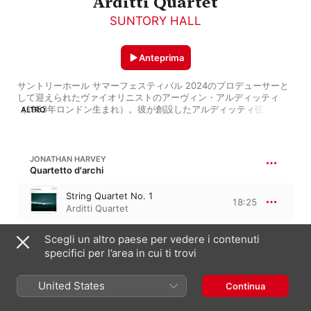
Arditti Quartet
SUNTORY HALL
Anteprima
サントリーホール サマーフェスティバル 2024のプロデューサーと
して迎えられたヴァイオリニストのアーヴィン・アルディッティ
（1953年ロンドン生まれ）。彼が創設したアルディッティ弦楽四重
ALTRO
奏団は、世界の現代音楽シーンの最先端を走り続けて50周年という
節目を迎えています。そんな彼らの総決算ともいえるブルーローズ
での室内楽3公演、およびアーヴィン・アルディッティのソロが聴け
るオーケストラ１公演から、Apple Musicで試聴可能な楽曲を集め
JONATHAN HARVEY
ました。

Quartetto d'archi
どの曲も無限の音の愉悦を与えてくれる、刺激度満点のめくるめる
音響世界ばかりで、世の中にこんなにも面白い曲があったのかと衝
String Quartet No. 1
18:25
撃を受けるに違いありません。

Arditti Quartet
アルディッティ弦楽四重奏団の演奏は、研ぎ澄まされた精確さと、
大胆で自由な精神に満ち溢れています。

Scegli un altro paese per vedere i contenuti
（選曲・構成：林田直樹　音楽ジャーナリスト・評論家）

HELMUT LACHENMANN
※「サントリーホール　サマーフェスティバル2024」の詳細は以下
specifici per l’area in cui ti trovi
Streichquartett Nr. 2, “Reigen seliger Geister”
のURLをご参照ください。

String Quartet No. 3 ("Grido")
https://www.suntory.co.jp/suntoryhall/feature/summer2024/

United States
[2001/2]
24:27
Continua
Arditti Quartet
Discover the Essence of the Arditti Quartet

Violinist Irvine Arditti, born in London in 1953, has been invited 