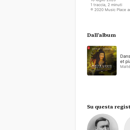
1 traccia, 2 minuti

℗ 2020 Music Place an
Dall’album
Dans
et p
Maïté
Su questa regis