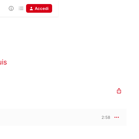
Accedi
uis
2:58