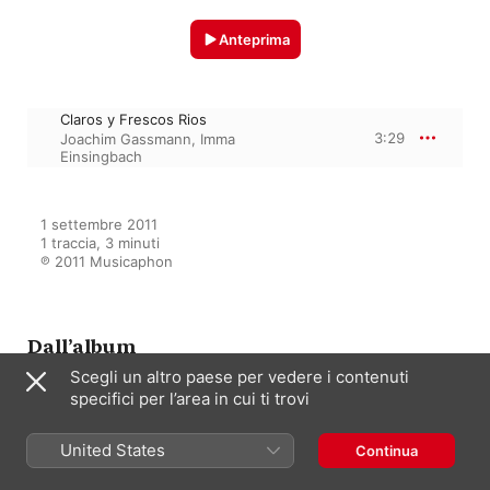
Anteprima
Claros y Frescos Rios
3:29
Joachim Gassmann
,
Imma
Einsingbach
1 settembre 2011

1 traccia, 3 minuti

℗ 2011 Musicaphon
Dall’album
Scegli un altro paese per vedere i contenuti
specifici per l’area in cui ti trovi
La Vihuela
Imma Einsingbach
,
Franziska Konig
,
United States
Continua
Julia Fritz
,
Joachim Gassmann