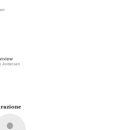
sen
anview
e Andersen
trazione