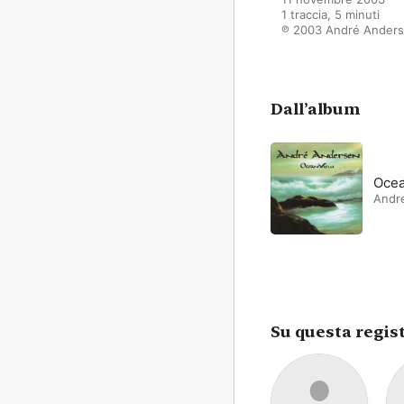
1 traccia, 5 minuti

℗ 2003 André Ander
Dall’album
Oce
Andr
Su questa regis