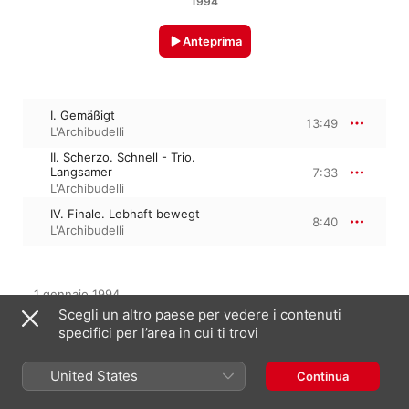
1994
Anteprima
I. Gemäßigt
13:49
L'Archibudelli
II. Scherzo. Schnell - Trio.
Langsamer
7:33
L'Archibudelli
IV. Finale. Lebhaft bewegt
8:40
L'Archibudelli
1 gennaio 1994

3 tracce, 30 minuti

Scegli un altro paese per vedere i contenuti
℗ 1994 Sony Music Entertainment
specifici per l’area in cui ti trovi
United States
Continua
Dall’album