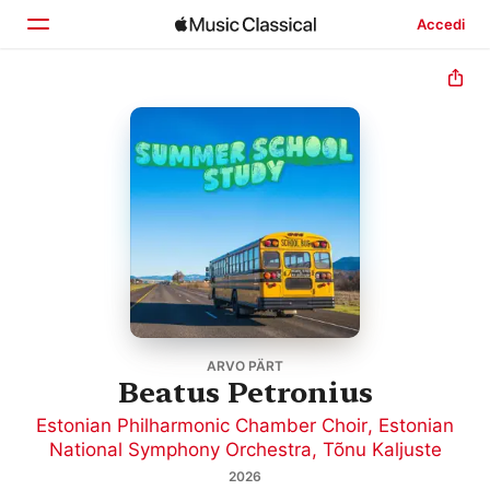
Accedi
Home
Scopri
Cerca
ARVO PÄRT
Beatus Petronius
Estonian Philharmonic Chamber Choir
,
Estonian
National Symphony Orchestra
,
Tõnu Kaljuste
2026