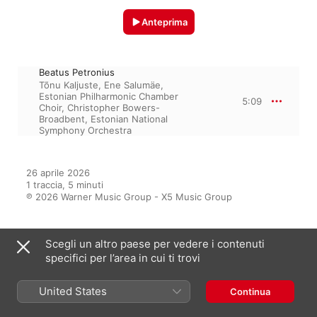
Anteprima
Beatus Petronius
Tõnu Kaljuste
,
Ene Salumäe
,
Estonian Philharmonic Chamber
5:09
Choir
,
Christopher Bowers-
Broadbent
,
Estonian National
Symphony Orchestra
26 aprile 2026

1 traccia, 5 minuti

℗ 2026 Warner Music Group - X5 Music Group
Scegli un altro paese per vedere i contenuti
Dall’album
specifici per l’area in cui ti trovi
United States
Continua
Summer School Study