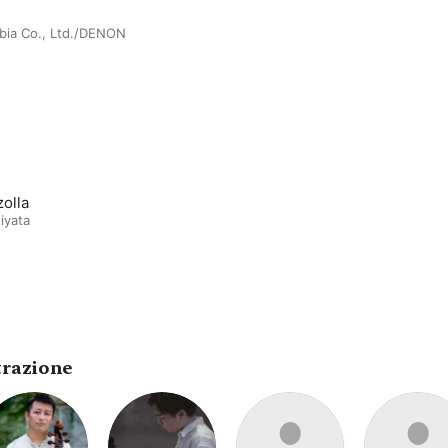
bia Co., Ltd./DENON
zolla
iyata
trazione