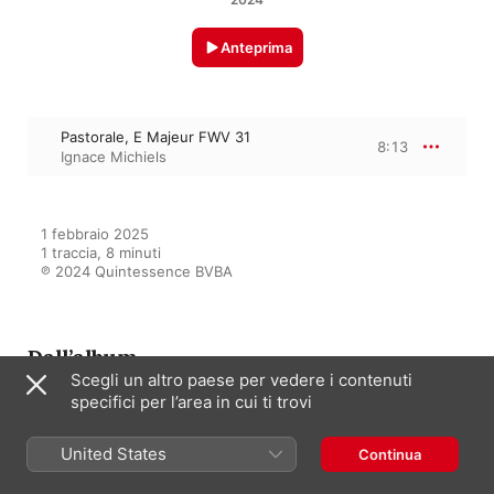
Anteprima
Pastorale, E Majeur FWV 31
8:13
Ignace Michiels
1 febbraio 2025

1 traccia, 8 minuti

℗ 2024 Quintessence BVBA
Dall’album
Scegli un altro paese per vedere i contenuti
specifici per l’area in cui ti trovi
Franck: Organ Works
United States
Continua
Ignace Michiels