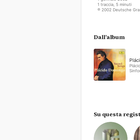
1 traccia, 5 minuti

℗ 2002 Deutsche Gr
Dall’album
Plác
Plác
Sinfo
Su questa regis