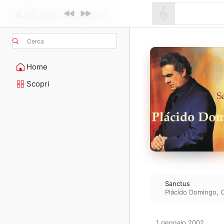
Cerca
Home
Scopri
Sanctus
Plácido Domingo
,
O
1 gennaio 2002
